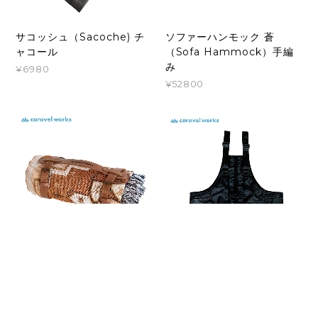
サコッシュ（Sacoche) チ
ソファーハンモック 蒼
ャコール
（Sofa Hammock）手編
み
¥6980
¥52800
キャンプマット（Camping
ベストバッグ（2way Vest
Mat）レンガ
Bag）ブラック
¥7480
¥14520